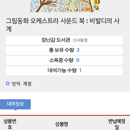
그림동화 오케스트라 사운드 북 : 비발디의 사
계
장난감 도서관
신사동점
2
총 보유 수량
0
소독중 수량
1
대여가능 수량
영역
계절
:
대여정보
상품번
반납예정
상품명
호
일