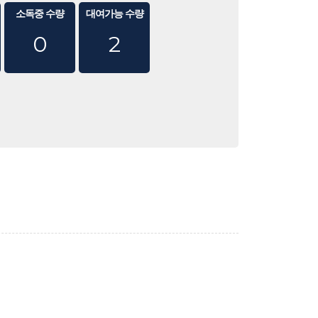
소독중 수량
대여가능 수량
0
2