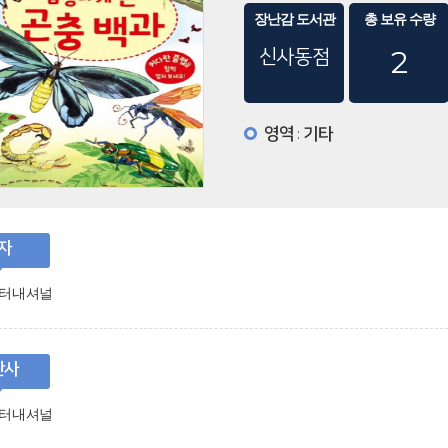
장난감 도서관
총 보유 수량
신사동점
2
영역
기타
:
자
터내셔널
판사
터내셔널