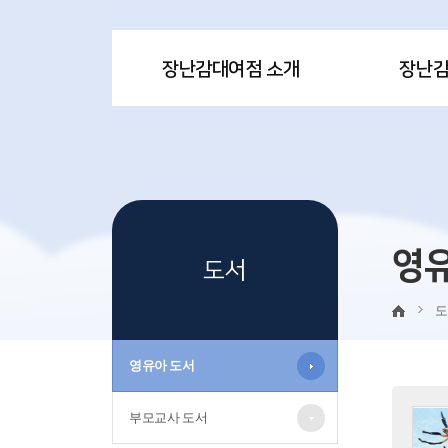
장난감대여점 소개
장난
영
도서
도
영유아 도서
부모교사 도서