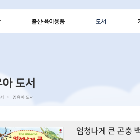
감
출산·육아용품
도서
유아 도서
서
영유아 도서
엄청나게 큰 곤충 