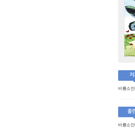
저
비룡소인
출
비룡소인