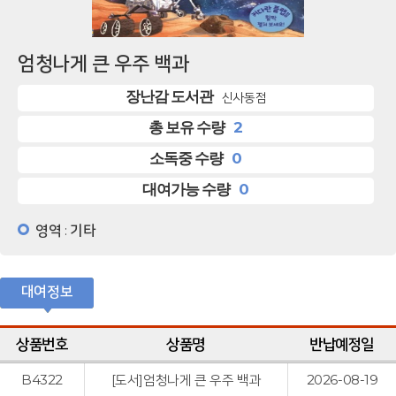
엄청나게 큰 우주 백과
장난감 도서관
신사동점
2
총 보유 수량
0
소독중 수량
0
대여가능 수량
영역
기타
:
대여정보
상품번호
상품명
반납예정일
B4322
[도서]엄청나게 큰 우주 백과
2026-08-19