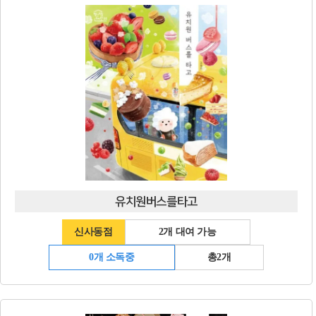
유치원버스를타고
신사동점
2개 대여 가능
0개 소독중
총2개