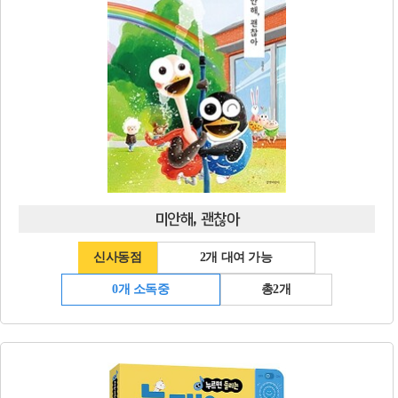
미안해, 괜찮아
신사동점
2개 대여 가능
0개 소독중
총2개