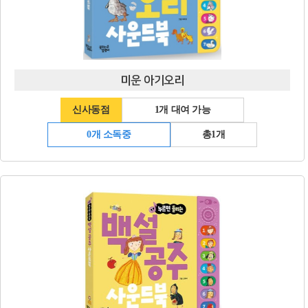
미운 아기오리
신사동점
1개 대여 가능
0개 소독중
총1개