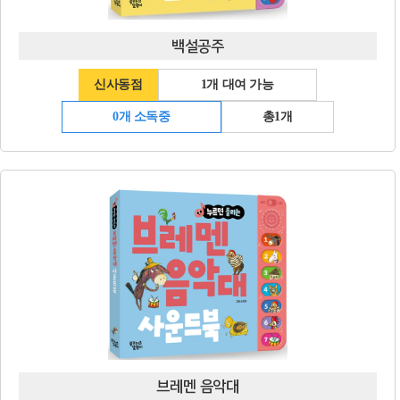
백설공주
신사동점
1개 대여 가능
0개 소독중
총1개
브레멘 음악대