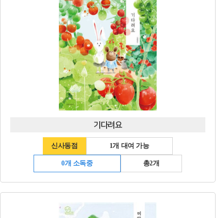
기다려요
신사동점
1개 대여 가능
0개 소독중
총2개