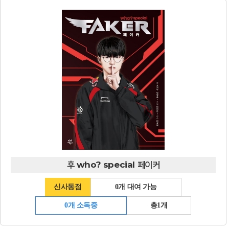
후 who? special 페이커
신사동점
0개 대여 가능
0개 소독중
총1개