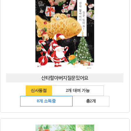
산타할아버지질문있어요
신사동점
2개 대여 가능
0개 소독중
총2개