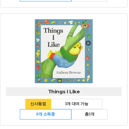
Things I Like
신사동점
3개 대여 가능
0개 소독중
총3개