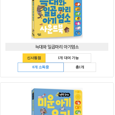
늑대와 일곱마리 아기염소
신사동점
1개 대여 가능
0개 소독중
총1개