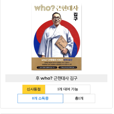
후 who? 근현대사 김구
신사동점
1개 대여 가능
0개 소독중
총1개