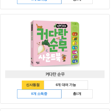
커다란 순무
신사동점
0개 대여 가능
0개 소독중
총1개