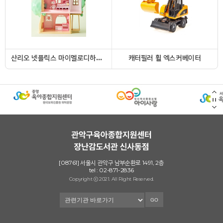
산리오 넷플릭스 마이멜로디하우스
캐터필러 휠 엑스커베이터
[08761] 서울시 관악구 남부순환로 1491, 2층
댄싱플레이매트 블루
병원놀이세트
tel : 02-871-2836
Copyright ⓒ 2021. All Right Reserved.
GO