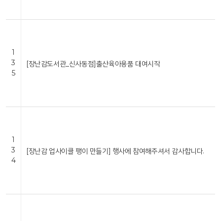
1
3
[장난감도서관_신사동점]출산육아용품 대여시작
5
1
3
[장난감 업사이클 팽이 만들기] 행사에 참여해주셔서 감사합니다.
4