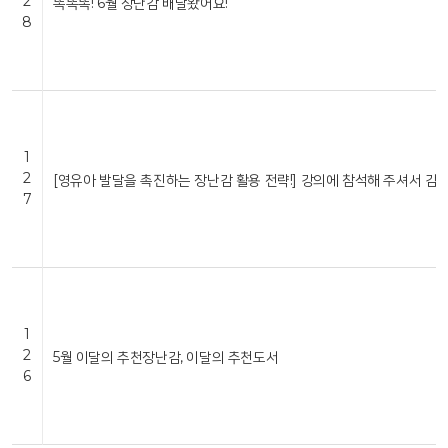
2
똑똑똑! 6월 장난감 배달왔어요!
8
1
2
[영유아 발달을 촉진하는 장난감 활용 전략!] 강의에 참석해 주셔서 감
7
1
2
5월 이달의 추천장난감, 이달의 추천도서
6