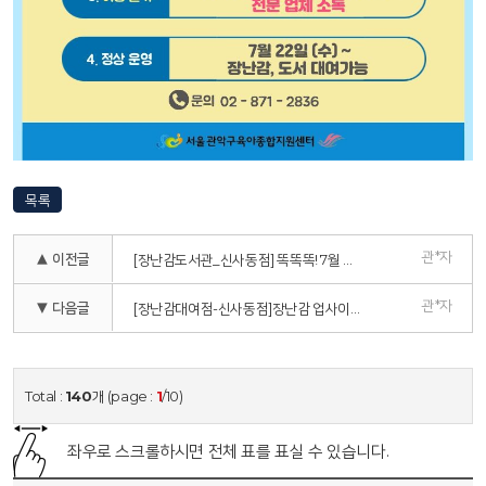
목록
관*자
▲ 이전글
[장난감도서관_신사동점] 똑똑똑! 7월 장난감 배달왔어요!
관*자
▼ 다음글
[장난감대여점-신사동점]장난감 업사이클링 팽이 만들기
Total :
140
개 (page :
1
/10)
좌우로 스크롤하시면 전체 표를 표실 수 있습니다.