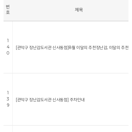
번
제목
호
1
4
[관악구 장난감도서관 신사동점]8월 이달의 추천장난감, 이달의 추천
0
1
3
[관악구 장난감도서관 신사동점] 주차안내
9