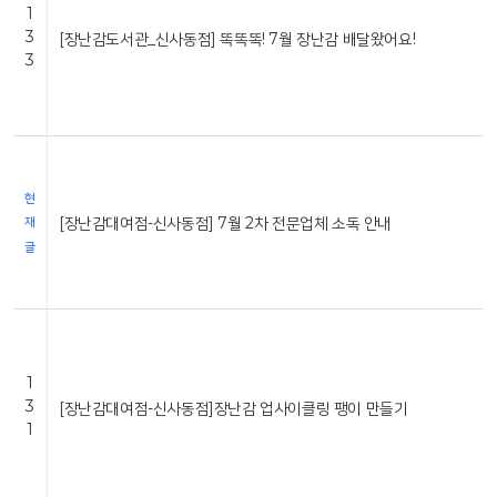
1
3
[장난감도서관_신사동점] 똑똑똑! 7월 장난감 배달왔어요!
3
현
[장난감대여점-신사동점] 7월 2차 전문업체 소독 안내
재
글
1
3
[장난감대여점-신사동점]장난감 업사이클링 팽이 만들기
1