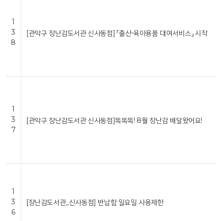
1
3
[관악구 장난감도서관 신사동점] 「출산⋅육아용품 대여서비스」 시작
8
1
3
[관악구 장난감도서관 신사동점]똑똑똑! 8월 장난감 배달왔어요!
7
1
3
[장난감도서관_신사동점] 반납함 일요일 사용제한
6