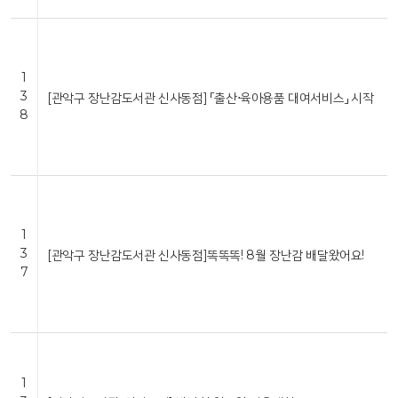
1
3
[관악구 장난감도서관 신사동점] 「출산⋅육아용품 대여서비스」 시작
8
1
3
[관악구 장난감도서관 신사동점]똑똑똑! 8월 장난감 배달왔어요!
7
1