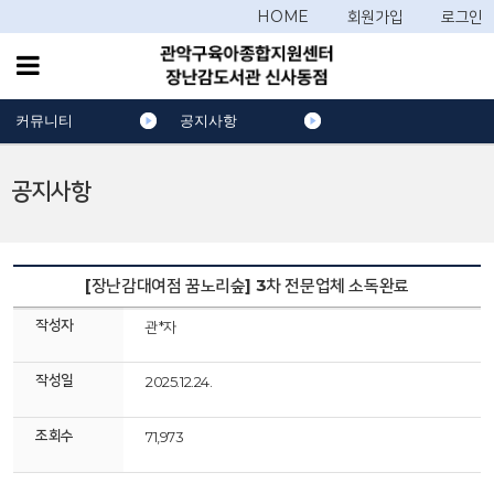
HOME
회원가입
로그인
커뮤니티
공지사항
공지사항
[장난감대여점 꿈노리숲] 3차 전문업체 소독완료
작성자
관*자
작성일
2025.12.24.
조회수
71,973