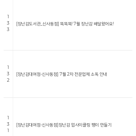
1
3
[장난감도서관_신사동점] 똑똑똑! 7월 장난감 배달왔어요!
3
1
3
[장난감대여점-신사동점] 7월 2차 전문업체 소독 안내
2
1
3
[장난감대여점-신사동점]장난감 업사이클링 팽이 만들기
1