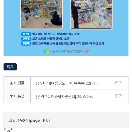
목록
관*자
▲ 이전글
[장난감대여점 꿈노리숲] 똑똑똑! 2월 장난감 배달왔어요!
관*자
▼ 다음글
[관악구육아종합지원센터]크리스마스 케이크 만들기
Total :
140
개 (page :
1
/10)