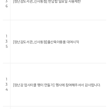
3
[장난감도서관_신사동점] 반납함 일요일 사용제한
6
1
3
[장난감도서관_신사동점]출산육아용품 대여시작
5
1
3
[장난감 업사이클 팽이 만들기] 행사에 참여해주셔서 감사합니다.
4