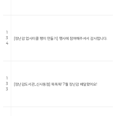
1
3
[장난감 업사이클 팽이 만들기] 행사에 참여해주셔서 감사합니다.
4
1
3
[장난감도서관_신사동점] 똑똑똑! 7월 장난감 배달왔어요!
3