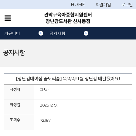
HOME
회원가입
로그인
커뮤니티
공지사항
공지사항
[장난감대여점 꿈노리숲] 똑똑똑! 1월 장난감 배달왔어요!
작성자
관*자
작성일
2025.12.19.
조회수
72,187