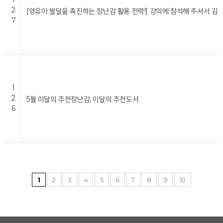
2
[영유아 발달을 촉진하는 장난감 활용 전략!] 강의에 참석해 주셔서 감
7
1
2
5월 이달의 추천장난감, 이달의 추천도서
6
1
2
3
4
5
6
7
8
9
10