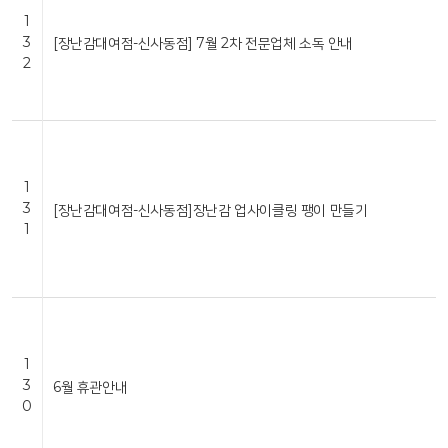
1
3
[장난감대여점-신사동점] 7월 2차 전문업체 소독 안내
2
1
3
[장난감대여점-신사동점]장난감 업사이클링 팽이 만들기
1
1
3
6월 휴관안내
0