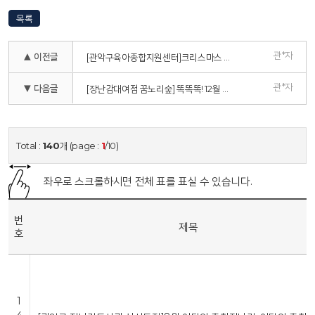
목록
관*자
▲ 이전글
[관악구육아종합지원센터]크리스마스 케이크 만들기
관*자
▼ 다음글
[장난감대여점 꿈노리숲] 똑똑똑! 12월 장난감 배달왔어요!
Total :
140
개 (page :
1
/10)
좌우로 스크롤하시면 전체 표를 표실 수 있습니다.
번
제목
호
1