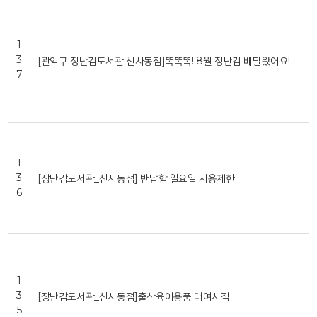
1
3
[관악구 장난감도서관 신사동점]똑똑똑! 8월 장난감 배달왔어요!
7
1
3
[장난감도서관_신사동점] 반납함 일요일 사용제한
6
1
3
[장난감도서관_신사동점]출산육아용품 대여시작
5