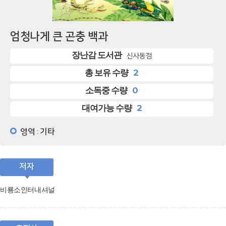
엄청나게 큰 곤충 백과
장난감 도서관
신사동점
2
총 보유 수량
0
소독중 수량
2
대여가능 수량
영역
기타
:
저자
비룡소인터내셔널