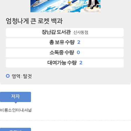
엄청나게 큰 로켓 백과
장난감 도서관
신사동점
2
총 보유 수량
0
소독중 수량
2
대여가능 수량
영역
탈것
:
저자
비룡소인터내셔널