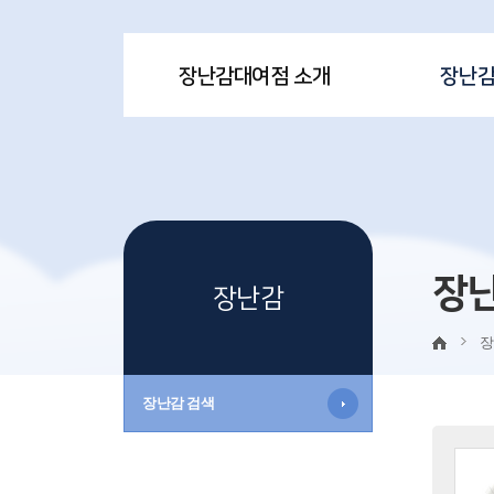
장난감대여점 소개
장난
장
장난감
장
장난감 검색