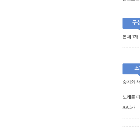
구
본체 1개
소
숫자와 
노래를 
AA 3개