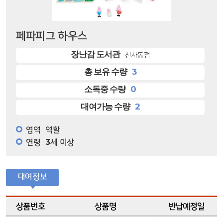
페파피그 하우스
장난감 도서관
신사동점
3
총 보유 수량
0
소독중 수량
2
대여가능 수량
영역
역할
:
연령
3세 이상
:
대여정보
상품번호
상품명
반납예정일