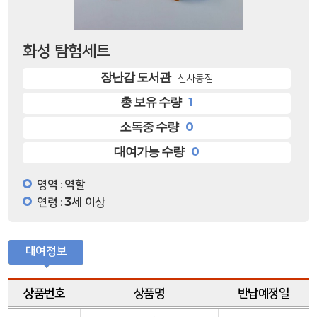
화성 탐험세트
장난감 도서관
신사동점
1
총 보유 수량
0
소독중 수량
0
대여가능 수량
영역
역할
:
연령
3세 이상
:
대여정보
상품번호
상품명
반납예정일