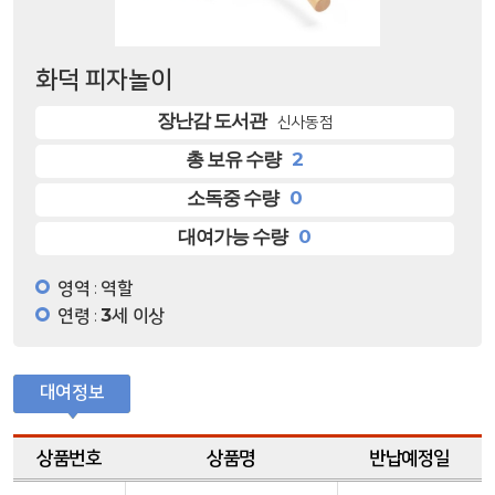
화덕 피자놀이
장난감 도서관
신사동점
2
총 보유 수량
0
소독중 수량
0
대여가능 수량
영역
역할
:
연령
3세 이상
:
대여정보
상품번호
상품명
반납예정일