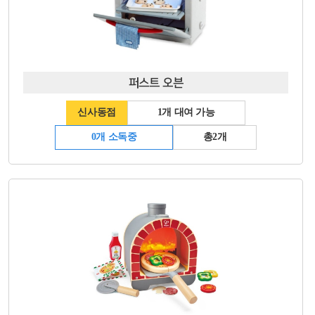
퍼스트 오븐
신사동점
1개 대여 가능
0개 소독중
총2개