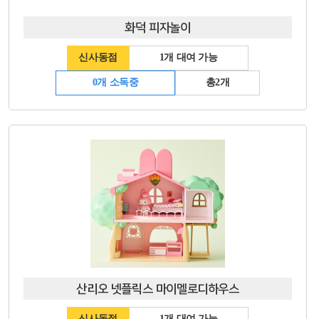
화덕 피자놀이
신사동점
1개 대여 가능
0개 소독중
총2개
산리오 넷플릭스 마이멜로디하우스
신사동점
1개 대여 가능