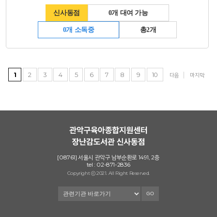
신사동점
0개 대여 가능
0개 소독중
총2개
1
2
3
4
5
6
7
8
9
10
다음
마지막
[08761] 서울시 관악구 남부순환로 1491, 2층
tel : 02-871-2836
Copyright ⓒ 2021. All Right Reserved.
GO