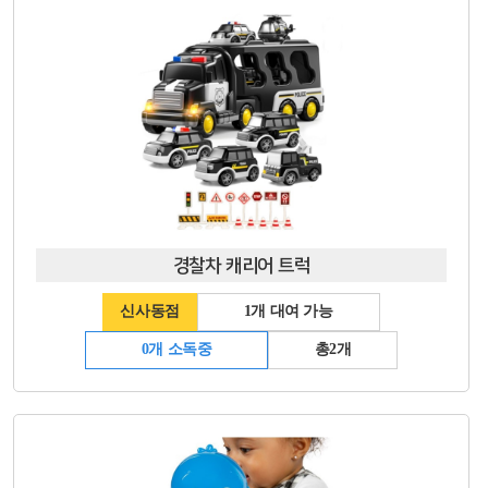
경찰차 캐리어 트럭
신사동점
1개 대여 가능
0개 소독중
총2개