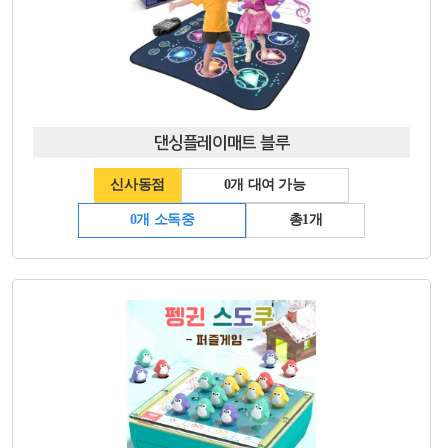
댄싱플레이매트 블루
신사동점
0개 대여 가능
0개 소독중
총1개