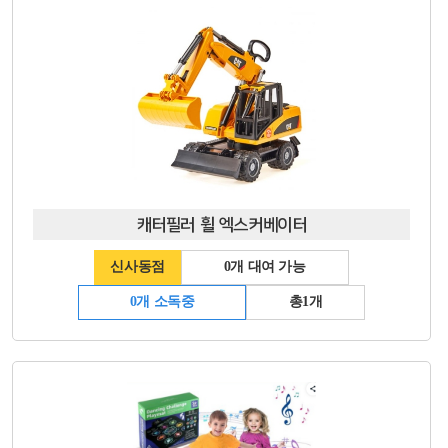
캐터필러 휠 엑스커베이터
신사동점
0개 대여 가능
0개 소독중
총1개