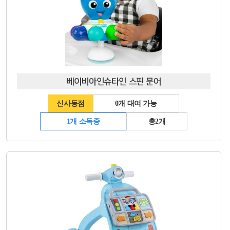
베이비아인슈타인 스핀 문어
신사동점
0개 대여 가능
1개 소독중
총2개