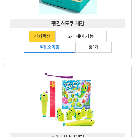
펭귄스도쿠 게임
신사동점
2개 대여 가능
0개 소독중
총2개