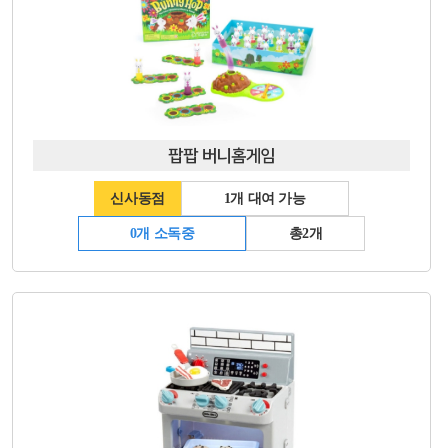
팝팝 버니홈게임
신사동점
1개 대여 가능
0개 소독중
총2개