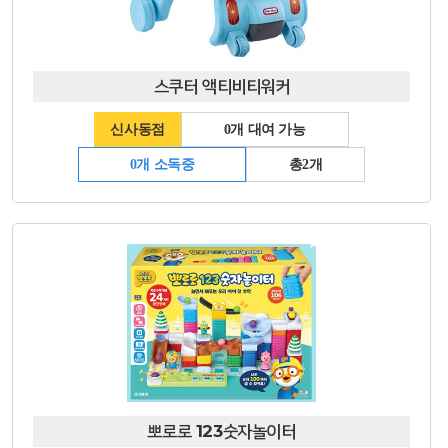
스쿠터 액티비티워커
신사동점
0개 대여 가능
0개 소독중
총2개
뽀로로 123숫자놀이터