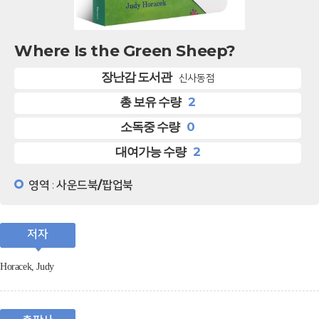
Where Is the Green Sheep?
장난감 도서관
신사동점
2
총 보유 수량
0
소독중 수량
2
대여가능 수량
영역
사운드북/팝업북
:
저자
Horacek, Judy