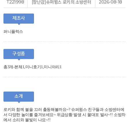
T221998
[장난감]슈퍼윙스 로키의 소방센터
2026-08-18
제조사
퍼니플럭스
구성품
총3개-본체1,미니호기1,미니아리1
소개
로키와 함께 불을 끄러 출동해볼까요~? 슈퍼윙스 친구들과 소방센터에
서 다양한 놀이를 즐겨보세요~ 위급상황 발생 시 물대포 발사~!! 소방차
에서 소리와 불빛이 나요~!!