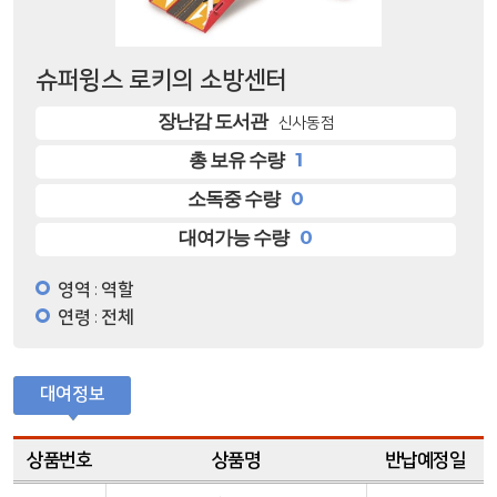
슈퍼윙스 로키의 소방센터
장난감 도서관
신사동점
1
총 보유 수량
0
소독중 수량
0
대여가능 수량
영역
역할
:
연령
전체
:
대여정보
상품번호
상품명
반납예정일