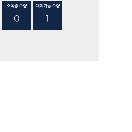
소독중 수량
대여가능 수량
0
1