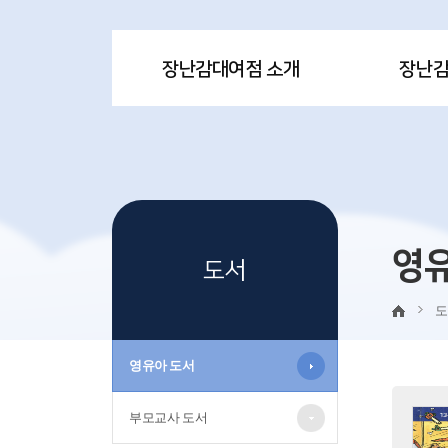
장난감대여점 소개
장난
영
도서
도
영유아 도서
부모교사 도서