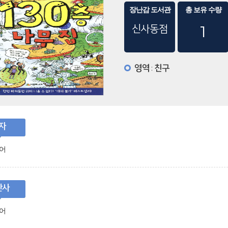
장난감 도서관
총 보유 수량
신사동점
1
영역
친구
:
자
어
판사
어