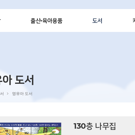
감
출산·육아용품
도서
유아 도서
서
영유아 도서
130층 나무집