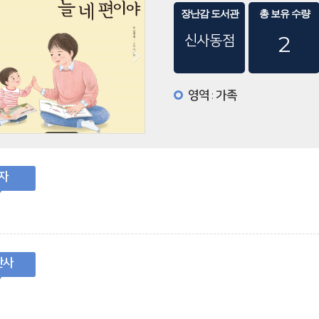
장난감 도서관
총 보유 수량
신사동점
2
영역
가족
:
자
판사