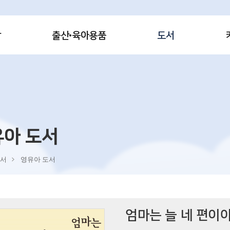
감
출산·육아용품
도서
유아 도서
서
영유아 도서
엄마는 늘 네 편이