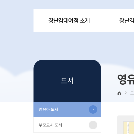
장난감대여점 소개
장난
영
도서
도
영유아 도서
부모교사 도서