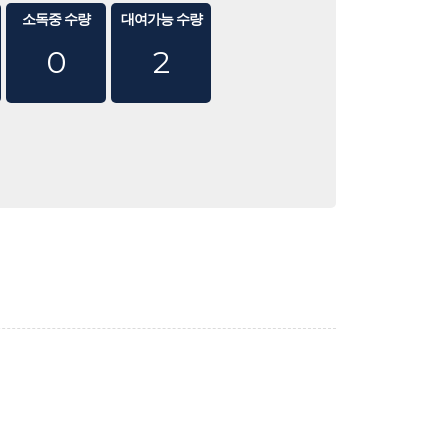
소독중 수량
대여가능 수량
0
2