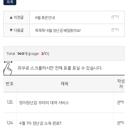
목록
관*자
▲ 이전글
6월 휴관안내
관*자
▼ 다음글
똑똑똑! 6월 장난감 배달왔어요!
Total :
140
개 (page :
2
/10)
좌우로 스크롤하시면 전체 표를 표실 수 있습니다.
작성
번호
제목
자
125
관*자
영아장난감 꾸러미 대여 서비스
124
관*자
4월 1차 장난감 소독 완료!!