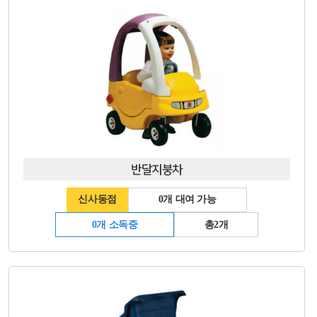
반달지붕차
신사동점
0개 대여 가능
0개 소독중
총2개