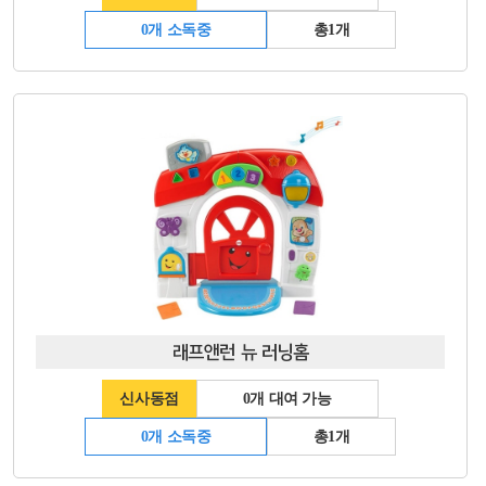
0개 소독중
총1개
래프앤런 뉴 러닝홈
신사동점
0개 대여 가능
0개 소독중
총1개