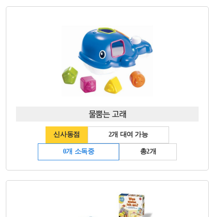
물뿜는 고래
신사동점
2개 대여 가능
0개 소독중
총2개