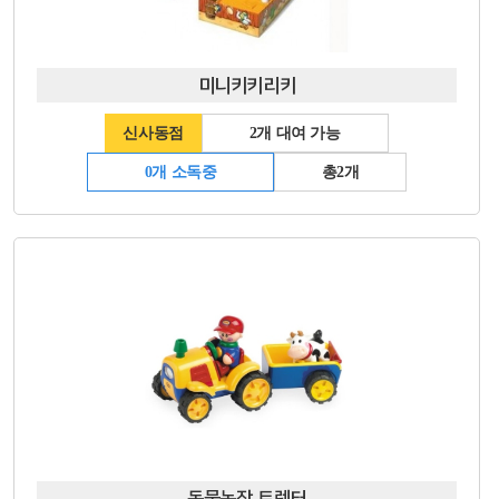
미니키키리키
신사동점
2개 대여 가능
0개 소독중
총2개
동물농장 트렉터