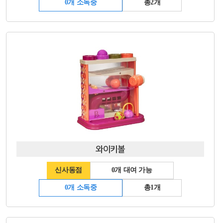
0개 소독중
총2개
와이키볼
신사동점
0개 대여 가능
0개 소독중
총1개