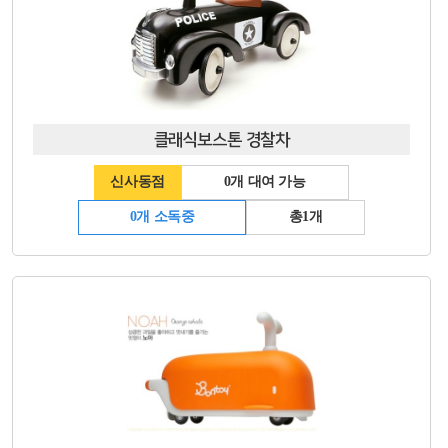
클래식보스톤 경찰차
신사동점
0개 대여 가능
0개 소독중
총1개