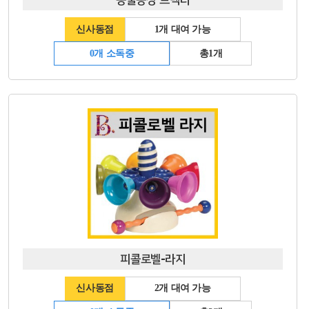
신사동점
1개 대여 가능
0개 소독중
총1개
피콜로벨-라지
신사동점
2개 대여 가능