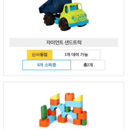
자이언트 샌드트럭
신사동점
1개 대여 가능
0개 소독중
총2개