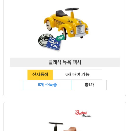
클래식 뉴욕 택시
신사동점
0개 대여 가능
0개 소독중
총1개