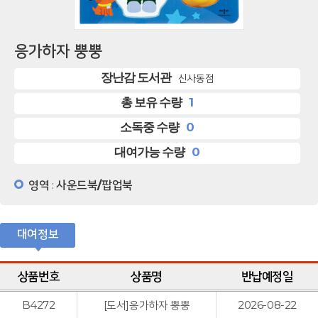
응가하자 뿡뿡
장난감 도서관
신사동점
1
총 보유 수량
0
소독중 수량
0
대여가능 수량
영역
사운드북/팝업북
:
대여정보
상품번호
상품명
반납예정일
B4272
[도서]응가하자 뿡뿡
2026-08-22