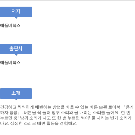
저자
애플비북스
출판사
애플비북스
소개
건강하고 씩씩하게 배변하는 방법을 배울 수 있는 바른 습관 토이북 『응가
하자 뿡뿡』. 버튼을 꾹 눌러 방귀 소리와 물 내리는 소리를 들어요! 한 번
누르면 뿡! 방귀 소리가 나고 또 한 번 누르면 쏴아! 물 내리는 변기 소리가
나요. 생생한 소리로 배변 활동을 경험해요.