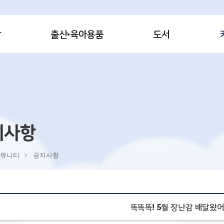
감
출산·육아용품
도서
지사항
뮤니티
공지사항
똑똑똑! 5월 장난감 배달왔어