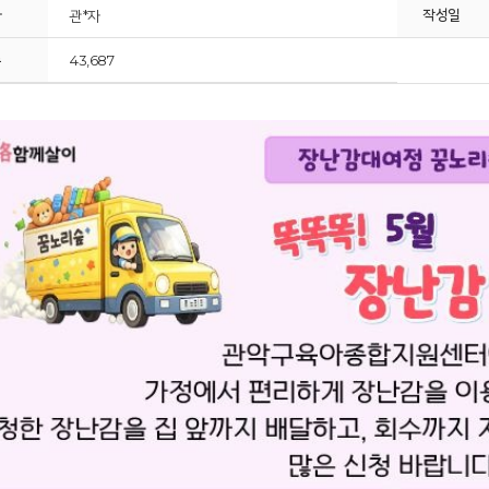
자
작성일
관*자
수
43,687