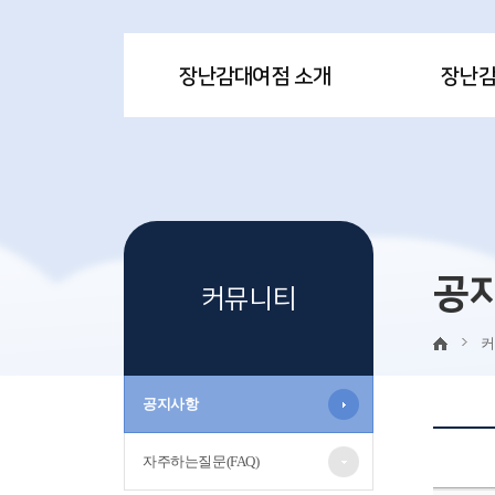
장난감대여점 소개
장난
공
커뮤니티
커
공지사항
자주하는질문(FAQ)