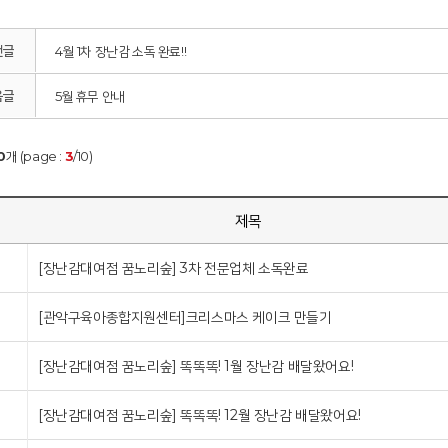
전글
4월 1차 장난감 소독 완료!!
음글
5월 휴무 안내
0
개 (page :
3
/10)
제목
[장난감대여점 꿈노리숲] 3차 전문업체 소독완료
[관악구육아종합지원센터]크리스마스 케이크 만들기
[장난감대여점 꿈노리숲] 똑똑똑! 1월 장난감 배달왔어요!
[장난감대여점 꿈노리숲] 똑똑똑! 12월 장난감 배달왔어요!