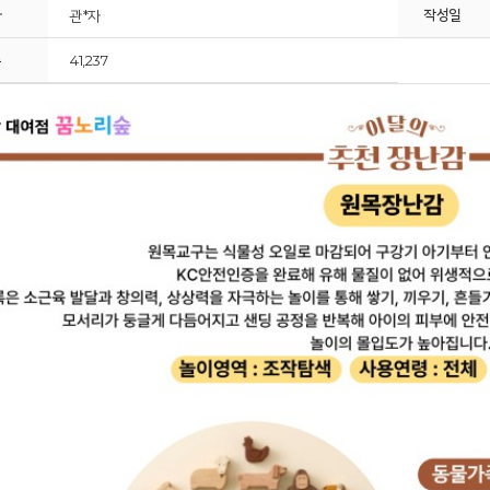
자
작성일
관*자
수
41,237