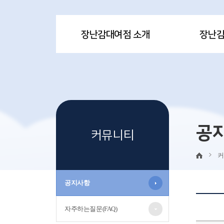
장난감대여점 소개
장난
공
커뮤니티
커
공지사항
자주하는질문(FAQ)