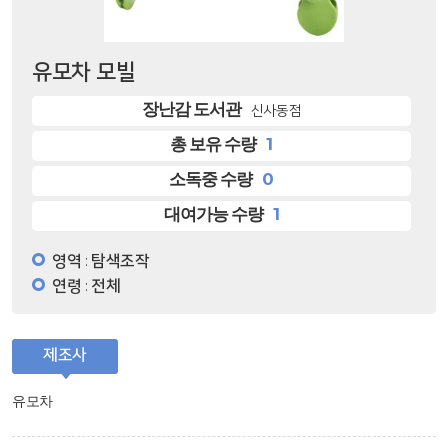
유모차 모빌
장난감 도서관
신사동점
1
총 보유 수량
0
소독중 수량
1
대여가능 수량
영역
탐색조작
:
연령
전체
:
제조사
유모차