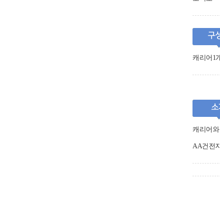
구
캐리어1개
소
캐리어와 
AA건전지