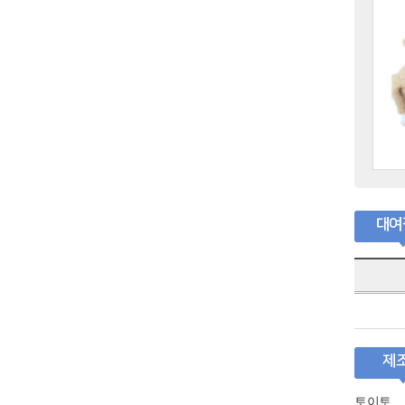
대여
제
토이토