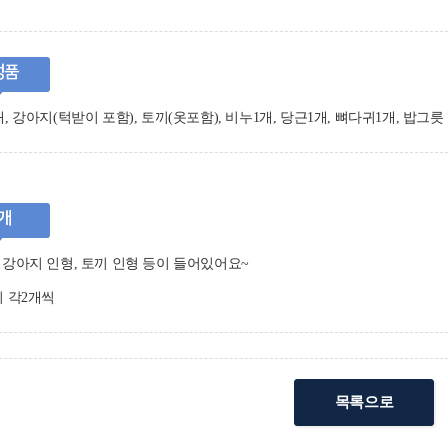
성품
, 강아지(턱받이 포함), 토끼(옷포함), 비누1개, 당근1개, 뼈다귀1개, 밥그릇 
개
강아지 인형, 토끼 인형 등이 들어있어요~
 각2개씩
목록으로