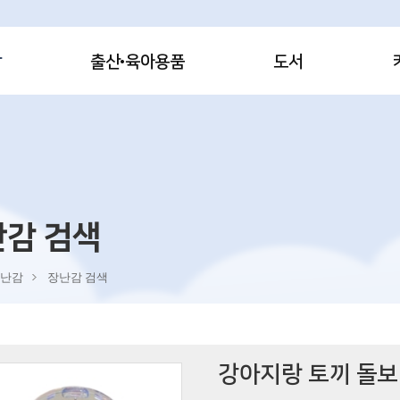
감
출산·육아용품
도서
난감 검색
난감
장난감 검색
강아지랑 토끼 돌