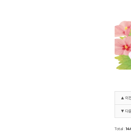
▲ 이
▼ 다
Total :
14