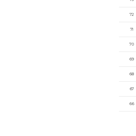
72
71
70
69
68
67
66