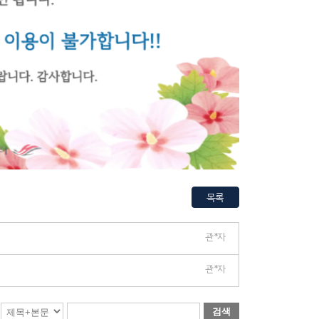
목록
관*자
관*자
검색