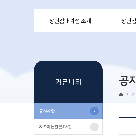
장난감대여점 소개
장난
공
커뮤니티
커
공지사항
자주하는질문(FAQ)