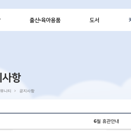
감
출산·육아용품
도서
지사항
뮤니티
공지사항
6월 휴관안내