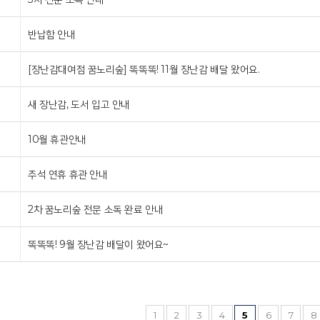
반납함 안내
[장난감대여점 꿈노리숲] 똑똑똑! 11월 장난감 배달 왔어요.
새 장난감, 도서 입고 안내
10월 휴관안내
추석 연휴 휴관 안내
2차 꿈노리숲 전문 소독 완료 안내
똑똑똑! 9월 장난감 배달이 왔어요~
1
2
3
4
5
6
7
8