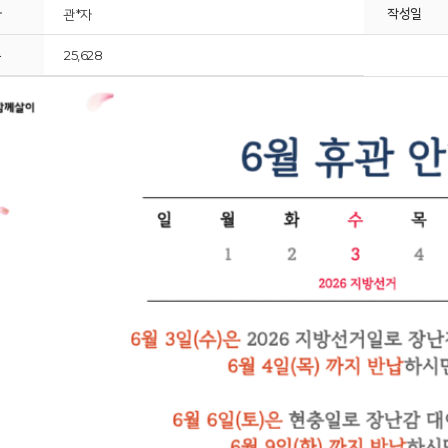
자
작성일
관*자
수
25,628