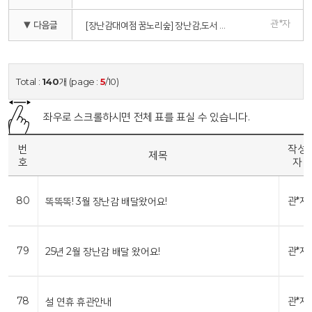
관*자
▼ 다음글
[장난감대여점 꿈노리숲] 장난감,도서 일상 소독안내
Total :
140
개 (page :
5
/10)
좌우로 스크롤하시면 전체 표를 표실 수 있습니다.
번
작성
제목
호
자
80
관*자
똑똑똑! 3월 장난감 배달왔어요!
79
관*자
25년 2월 장난감 배달 왔어요!
78
관*자
설 연휴 휴관안내