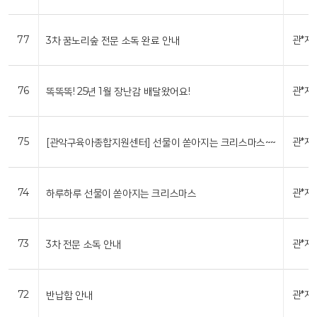
77
관*자
3차 꿈노리숲 전문 소독 완료 안내
76
관*자
똑똑똑! 25년 1월 장난감 배달왔어요!
75
관*자
[관악구육아종합지원센터] 선물이 쏟아지는 크리스마스~~
74
관*자
하루하루 선물이 쏟아지는 크리스마스
73
관*자
3차 전문 소독 안내
72
관*자
반납함 안내