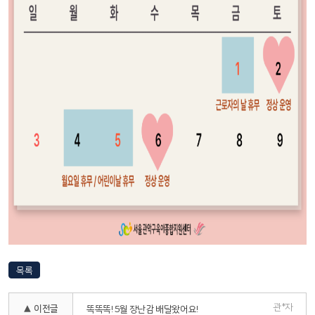
목록
관*자
▲ 이전글
똑똑똑! 5월 장난감 배달왔어요!