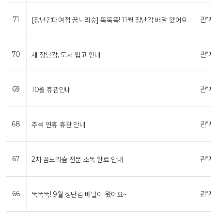
71
관*자
[장난감대여점 꿈노리숲] 똑똑똑! 11월 장난감 배달 왔어요.
70
관*자
새 장난감, 도서 입고 안내
69
관*자
10월 휴관안내
68
관*자
추석 연휴 휴관 안내
67
관*자
2차 꿈노리숲 전문 소독 완료 안내
66
관*자
똑똑똑! 9월 장난감 배달이 왔어요~