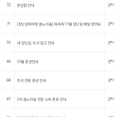
72
관*자
반납함 안내
71
관*자
[장난감대여점 꿈노리숲] 똑똑똑! 11월 장난감 배달 왔어요.
70
관*자
새 장난감, 도서 입고 안내
69
관*자
10월 휴관안내
68
관*자
추석 연휴 휴관 안내
67
관*자
2차 꿈노리숲 전문 소독 완료 안내