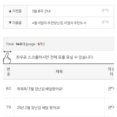
관*자
▲ 이전글
5월 휴무 안내
관*자
▼ 다음글
4월 이달의 추천장난감, 이달의 추천도서
Total :
140
개 (page :
5
/10)
좌우로 스크롤하시면 전체 표를 표실 수 있습니다.
번
작성
제목
호
자
80
관*자
똑똑똑! 3월 장난감 배달왔어요!
79
관*자
25년 2월 장난감 배달 왔어요!