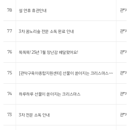
78
관*자
설 연휴 휴관안내
77
관*자
3차 꿈노리숲 전문 소독 완료 안내
76
관*자
똑똑똑! 25년 1월 장난감 배달왔어요!
75
관*자
[관악구육아종합지원센터] 선물이 쏟아지는 크리스마스~~
74
관*자
하루하루 선물이 쏟아지는 크리스마스
73
관*자
3차 전문 소독 안내