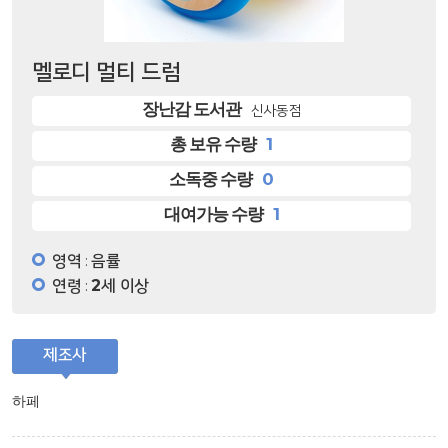
멜로디 멀티 드럼
장난감 도서관
신사동점
1
총 보유 수량
0
소독중 수량
1
대여가능 수량
영역
음률
:
연령
2세 이상
:
제조사
하페