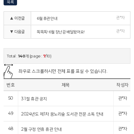
목록
관*자
▲ 이전글
6월 휴관안내
관*자
▼ 다음글
똑똑똑! 6월 장난감 배달왔어요!
Total :
140
개 (page :
7
/10)
좌우로 스크롤하시면 전체 표를 표실 수 있습니다.
번호
제목
작성자
50
관*자
3·1절 휴관 공지
49
관*자
2024년도 제1차 꿈노리숲 도서관 전문 소독 안내
48
관*자
2월 구정 연휴 휴관 안내