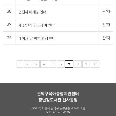
38
관*자
건전지 미제공 안내
37
관*자
새 장난감 입고·대여 안내
36
관*자
대여, 반납 방법 변경 안내
1
2
3
4
5
6
7
8
9
10
[08761] 서울시 관악구 남부순환로 1491, 2층
tel : 02-871-2836