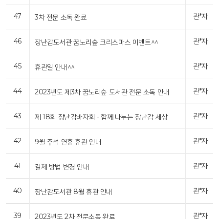
47
관*자
3차 전문 소독 완료
46
관*자
장난감도서관 꿈노리숲 크리스마스 이벤트^^
45
관*자
휴관일 안내^^
44
관*자
2023년도 제3차 꿈노리숲 도서관 전문 소독 안내
43
관*자
제 18회 장난감바자회 - 함께 나누는 장난감 세상
42
관*자
9월 추석 연휴 휴관 안내
41
관*자
결제 방법 변경 안내
40
관*자
장난감도서관 8월 휴관 안내
39
관*자
2023년도 2차 전문소독 완료