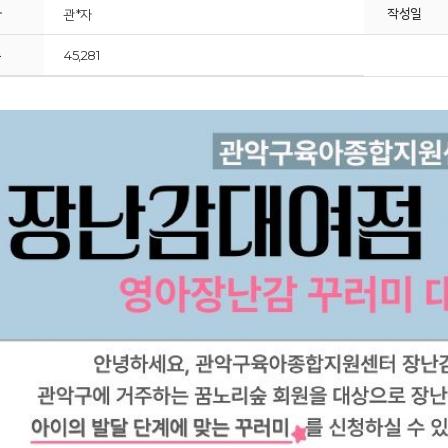
자
작성일
관*자
수
45,281