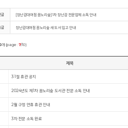
전글
[장난감대여점 꿈노리숲] 1차 장난감 전문업체 소독 안내
음글
장난감대여점 꿈노리숲 새 도서 입고 안내
0
개 (page :
7
/10)
호
제목
3·1절 휴관 공지
2024년도 제1차 꿈노리숲 도서관 전문 소독 안내
2월 구정 연휴 휴관 안내
3차 전문 소독 완료