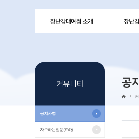
장난감대여점 소개
장난
공
커뮤니티
커
공지사항
자주하는질문(FAQ)