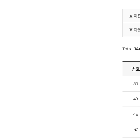
▲ 이
▼ 다
Total :
14
번
50
49
48
47