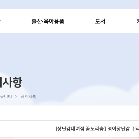
감
출산·육아용품
도서
지사항
뮤니티
공지사항
[장난감대여점 꿈노리숲] 영아장난감 꾸