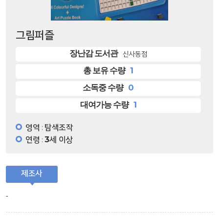
그림퍼즐
장난감 도서관
신사동점
1
총 보유 수량
0
소독중 수량
1
대여가능 수량
영역
탐색조작
:
연령
3세 이상
:
제조사
-