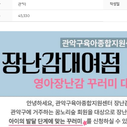
자
작성일
관*자
수
45,330