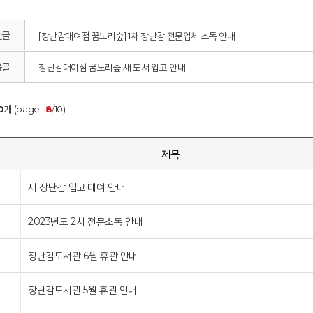
전글
[장난감대여점 꿈노리숲] 1차 장난감 전문업체 소독 안내
음글
장난감대여점 꿈노리숲 새 도서 입고 안내
0
개 (page :
8
/10)
호
제목
새 장난감 입고·대여 안내
2023년도 2차 전문소독 안내
장난감도서관 6월 휴관 안내
장난감도서관 5월 휴관 안내