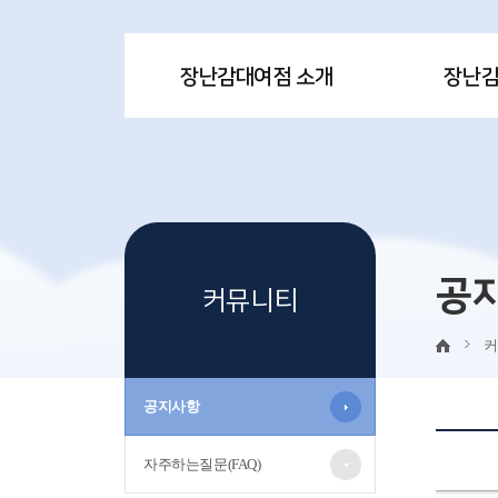
장난감대여점 소개
장난
공
커뮤니티
커
공지사항
자주하는질문(FAQ)