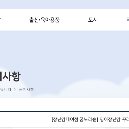
감
출산·육아용품
도서
지사항
뮤니티
공지사항
[장난감대여점 꿈노리숲] 영아장난감 꾸