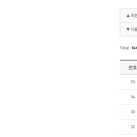
▲ 이
▼ 다
Total :
14
번
35
34
33
32