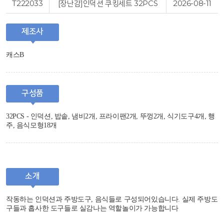
T222033
[장난감]인덕션 쿠킹세트 32PCS
2026-08-11
제조사
캐스B
구성품
32PCS - 인덕션, 밥솥, 냄비2개, 프라이팬2개, 뚜껑2개, 식기도구4개, 행
주, 음식모형18개
소개
작동하는 인덕션과 주방도구, 음식들로 구성되어있습니다. 실제 주방도
구들과 흡사한 도구들로 실감나는 역할놀이가 가능합니다