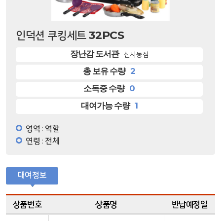
인덕션 쿠킹세트 32PCS
장난감 도서관
신사동점
2
총 보유 수량
0
소독중 수량
1
대여가능 수량
영역
역할
:
연령
전체
:
대여정보
상품번호
상품명
반납예정일