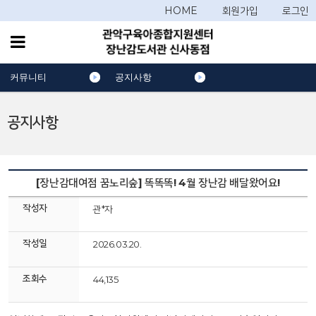
HOME
회원가입
로그인
커뮤니티
공지사항
공지사항
[장난감대여점 꿈노리숲] 똑똑똑! 4월 장난감 배달왔어요!
작성자
관*자
작성일
2026.03.20.
조회수
44,135