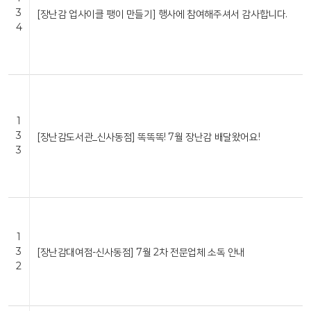
3
[장난감 업사이클 팽이 만들기] 행사에 참여해주셔서 감사합니다.
4
1
3
[장난감도서관_신사동점] 똑똑똑! 7월 장난감 배달왔어요!
3
1
3
[장난감대여점-신사동점] 7월 2차 전문업체 소독 안내
2