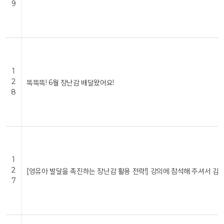
9
1
2
똑똑똑! 6월 장난감 배달왔어요!
8
1
2
[영유아 발달을 촉진하는 장난감 활용 전략!] 강의에 참석해 주셔서 감
7