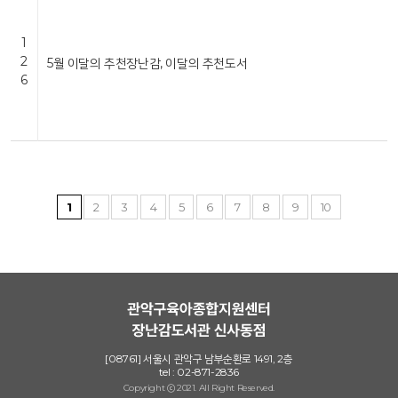
1
2
5월 이달의 추천장난감, 이달의 추천도서
6
1
2
3
4
5
6
7
8
9
10
[08761] 서울시 관악구 남부순환로 1491, 2층
tel : 02-871-2836
Copyright ⓒ 2021. All Right Reserved.