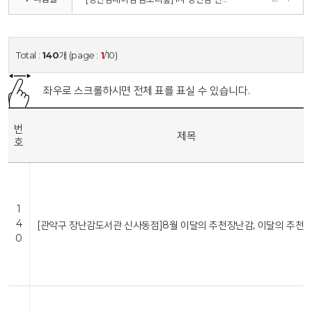
Total :
140
개 (page :
1
/10)
좌우로 스크롤하시면 전체 표를 표실 수 있습니다.
번
제목
호
1
4
[관악구 장난감도서관 신사동점]8월 이달의 추천장난감, 이달의 추천
0