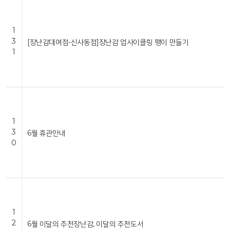
1
3
[장난감대여점-신사동점]장난감 업사이클링 팽이 만들기
1
1
3
6월 휴관안내
0
1
2
6월 이달의 추천장난감, 이달의 추천도서