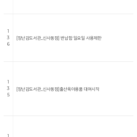
1
3
[장난감도서관_신사동점] 반납함 일요일 사용제한
6
1
3
[장난감도서관_신사동점]출산육아용품 대여시작
5
1