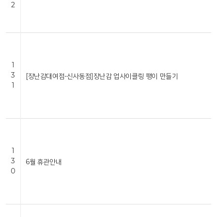
2
1
3
[장난감대여점-신사동점]장난감 업사이클링 팽이 만들기
1
1
3
6월 휴관안내
0