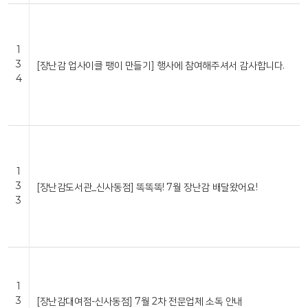
1
3
[장난감 업사이클 팽이 만들기] 행사에 참여해주셔서 감사합니다.
4
1
3
[장난감도서관_신사동점] 똑똑똑! 7월 장난감 배달왔어요!
3
1
3
[장난감대여점-신사동점] 7월 2차 전문업체 소독 안내