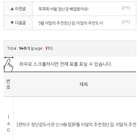
관*자
▲ 이전글
똑똑똑! 6월 장난감 배달왔어요!
관*자
▼ 다음글
5월 이달의 추천장난감, 이달의 추천도서
Total :
140
개 (page :
1
/10)
좌우로 스크롤하시면 전체 표를 표실 수 있습니다.
번
제목
호
1
4
[관악구 장난감도서관 신사동점]8월 이달의 추천장난감, 이달의 추천
0