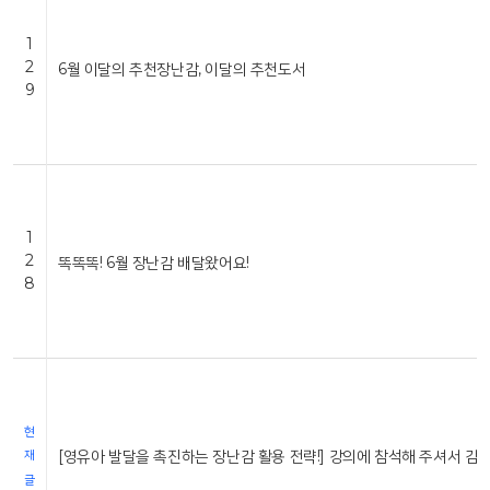
1
2
6월 이달의 추천장난감, 이달의 추천도서
9
1
2
똑똑똑! 6월 장난감 배달왔어요!
8
현
[영유아 발달을 촉진하는 장난감 활용 전략!] 강의에 참석해 주셔서 감
재
글