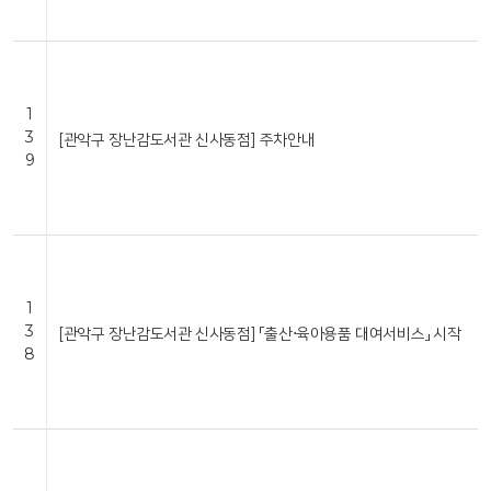
1
3
[관악구 장난감도서관 신사동점] 주차안내
9
1
3
[관악구 장난감도서관 신사동점] 「출산⋅육아용품 대여서비스」 시작
8