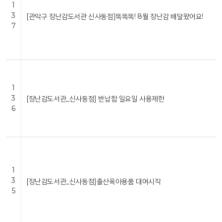
1
3
[관악구 장난감도서관 신사동점]똑똑똑! 8월 장난감 배달왔어요!
7
1
3
[장난감도서관_신사동점] 반납함 일요일 사용제한
6
1
3
[장난감도서관_신사동점]출산육아용품 대여시작
5