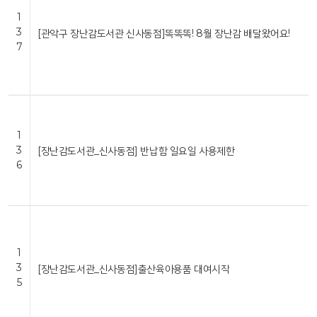
1
3
[관악구 장난감도서관 신사동점]똑똑똑! 8월 장난감 배달왔어요!
7
1
3
[장난감도서관_신사동점] 반납함 일요일 사용제한
6
1
3
[장난감도서관_신사동점]출산육아용품 대여시작
5