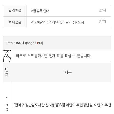
관*자
▲ 이전글
5월 휴무 안내
관*자
▼ 다음글
4월 이달의 추천장난감, 이달의 추천도서
Total :
140
개 (page :
1
/10)
좌우로 스크롤하시면 전체 표를 표실 수 있습니다.
번
제목
호
1
4
[관악구 장난감도서관 신사동점]8월 이달의 추천장난감, 이달의 추천
0