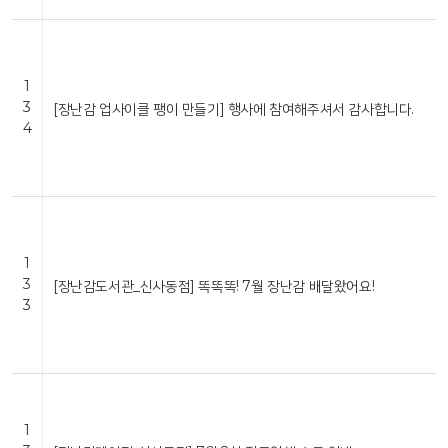
1
3
[장난감 업사이클 팽이 만들기] 행사에 참여해주셔서 감사합니다.
4
1
3
[장난감도서관_신사동점] 똑똑똑! 7월 장난감 배달왔어요!
3
1