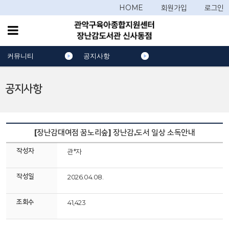
HOME
회원가입
로그인
커뮤니티
공지사항
공지사항
[장난감대여점 꿈노리숲] 장난감,도서 일상 소독안내
작성자
관*자
작성일
2026.04.08.
조회수
41,423