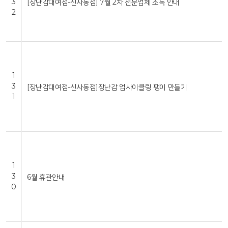
3
[장난감대여점-신사동점] 7월 2차 전문업체 소독 안내
2
1
3
[장난감대여점-신사동점]장난감 업사이클링 팽이 만들기
1
1
3
6월 휴관안내
0