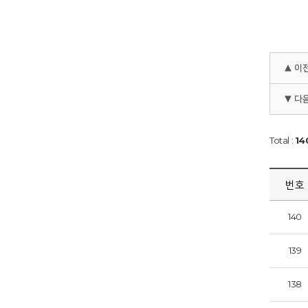
▲ 이
▼ 다
Total :
14
번호
140
139
138