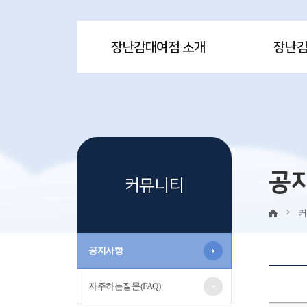
장난감대여점 소개
장난
공
커뮤니티
커
공지사항
자주하는질문(FAQ)