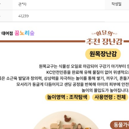
자
작성일
관*자
수
41,239