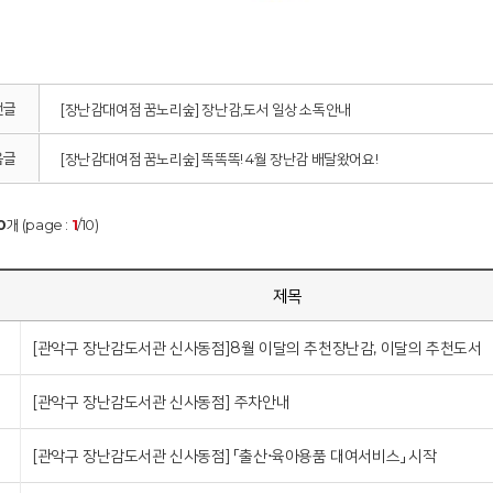
전글
[장난감대여점 꿈노리숲] 장난감,도서 일상 소독안내
음글
[장난감대여점 꿈노리숲] 똑똑똑! 4월 장난감 배달왔어요!
0
개 (page :
1
/10)
제목
[관악구 장난감도서관 신사동점]8월 이달의 추천장난감, 이달의 추천도서
[관악구 장난감도서관 신사동점] 주차안내
[관악구 장난감도서관 신사동점] 「출산⋅육아용품 대여서비스」 시작