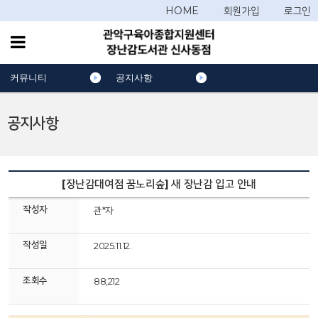
HOME
회원가입
로그인
커뮤니티
공지사항
공지사항
[장난감대여점 꿈노리숲] 새 장난감 입고 안내
작성자
관*자
작성일
2025.11.12.
조회수
88,212