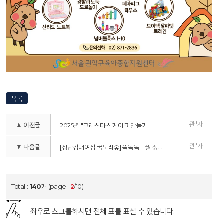
목록
관*자
▲ 이전글
2025년 "크리스마스 케이크 만들기"
관*자
▼ 다음글
[장난감대여점 꿈노리숲] 똑똑똑! 11월 장난감 배달왔어요!
Total :
140
개 (page :
2
/10)
좌우로 스크롤하시면 전체 표를 표실 수 있습니다.