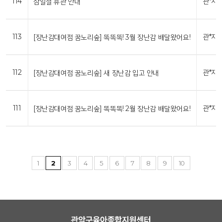
114
관*자
삼일절 휴관 안내
113
관*자
[장난감대여점 꿈노리숲] 똑똑똑! 3월 장난감 배달왔어요!
112
관*자
[장난감대여점 꿈노리숲] 새 장난감 입고 안내
111
관*자
[장난감대여점 꿈노리숲] 똑똑똑! 2월 장난감 배달왔어요!
1
2
3
4
5
6
7
8
9
10