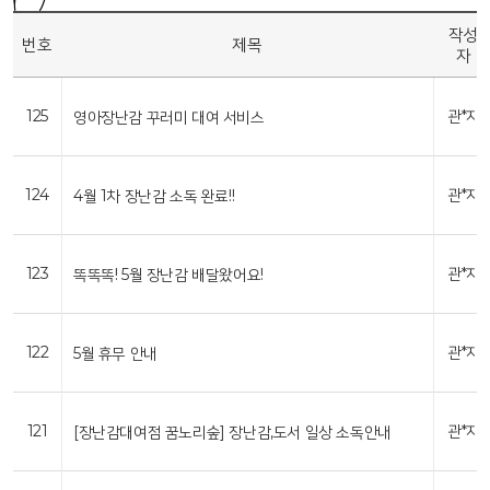
작성
번호
제목
자
125
관*자
영아장난감 꾸러미 대여 서비스
124
관*자
4월 1차 장난감 소독 완료!!
123
관*자
똑똑똑! 5월 장난감 배달왔어요!
122
관*자
5월 휴무 안내
121
관*자
[장난감대여점 꿈노리숲] 장난감,도서 일상 소독안내