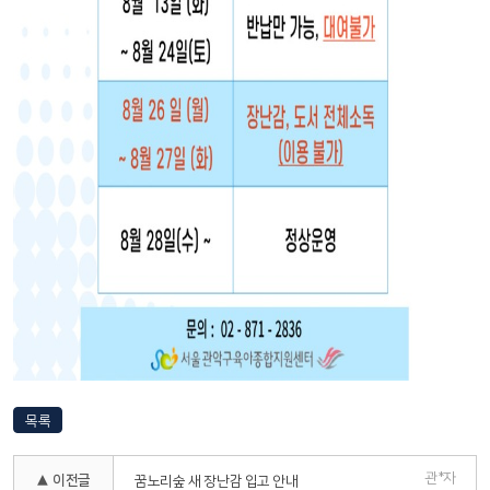
목록
관*자
▲ 이전글
꿈노리숲 새 장난감 입고 안내