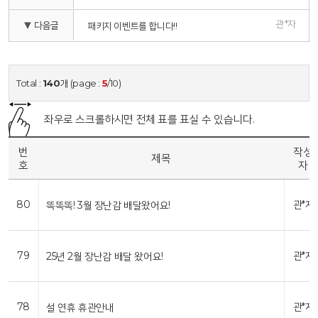
관*자
▼ 다음글
패키지 이벤트를 합니다!!
Total :
140
개 (page :
5
/10)
좌우로 스크롤하시면 전체 표를 표실 수 있습니다.
번
작성
제목
호
자
80
관*자
똑똑똑! 3월 장난감 배달왔어요!
79
관*자
25년 2월 장난감 배달 왔어요!
78
관*자
설 연휴 휴관안내