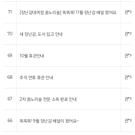
71
관*자
[장난감대여점 꿈노리숲] 똑똑똑! 11월 장난감 배달 왔어요.
70
관*자
새 장난감, 도서 입고 안내
69
관*자
10월 휴관안내
68
관*자
추석 연휴 휴관 안내
67
관*자
2차 꿈노리숲 전문 소독 완료 안내
66
관*자
똑똑똑! 9월 장난감 배달이 왔어요~