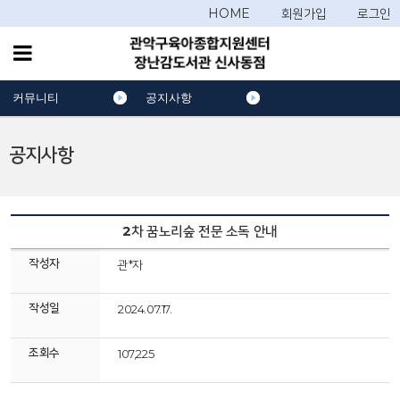
HOME
회원가입
로그인
커뮤니티
공지사항
공지사항
2차 꿈노리숲 전문 소독 안내
작성자
관*자
작성일
2024.07.17.
조회수
107,225