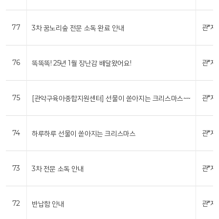
77
관*자
3차 꿈노리숲 전문 소독 완료 안내
76
관*자
똑똑똑! 25년 1월 장난감 배달왔어요!
75
관*자
[관악구육아종합지원센터] 선물이 쏟아지는 크리스마스~~
74
관*자
하루하루 선물이 쏟아지는 크리스마스
73
관*자
3차 전문 소독 안내
72
관*자
반납함 안내