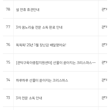
78
관*자
설 연휴 휴관안내
77
관*자
3차 꿈노리숲 전문 소독 완료 안내
76
관*자
똑똑똑! 25년 1월 장난감 배달왔어요!
75
관*자
[관악구육아종합지원센터] 선물이 쏟아지는 크리스마스~~
74
관*자
하루하루 선물이 쏟아지는 크리스마스
73
관*자
3차 전문 소독 안내