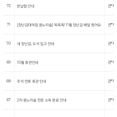
72
관*자
반납함 안내
71
관*자
[장난감대여점 꿈노리숲] 똑똑똑! 11월 장난감 배달 왔어요.
70
관*자
새 장난감, 도서 입고 안내
69
관*자
10월 휴관안내
68
관*자
추석 연휴 휴관 안내
67
관*자
2차 꿈노리숲 전문 소독 완료 안내