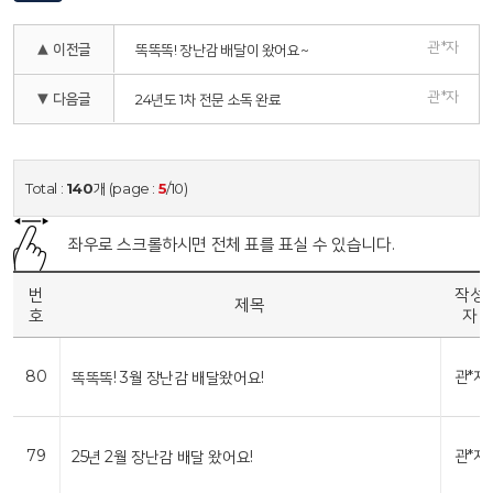
관*자
▲ 이전글
똑똑똑! 장난감 배달이 왔어요~
관*자
▼ 다음글
24년도 1차 전문 소독 완료
Total :
140
개 (page :
5
/10)
좌우로 스크롤하시면 전체 표를 표실 수 있습니다.
번
작성
제목
호
자
80
관*자
똑똑똑! 3월 장난감 배달왔어요!
79
관*자
25년 2월 장난감 배달 왔어요!