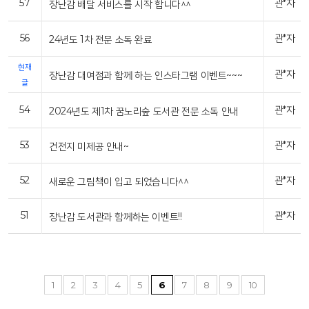
57
관*자
장난감 배달 서비스를 시작 합니다^^
56
관*자
24년도 1차 전문 소독 완료
현재
관*자
장난감 대여점과 함께 하는 인스타그램 이벤트~~~
글
54
관*자
2024년도 제1차 꿈노리숲 도서관 전문 소독 안내
53
관*자
건전지 미제공 안내~
52
관*자
새로운 그림책이 입고 되었습니다^^
51
관*자
장난감 도서관과 함께하는 이벤트!!
1
2
3
4
5
6
7
8
9
10