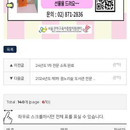
목록
관*자
▲ 이전글
24년도 1차 전문 소독 완료
관*자
▼ 다음글
2024년도 제1차 꿈노리숲 도서관 전문 소독 안내
Total :
140
개 (page :
6
/10)
좌우로 스크롤하시면 전체 표를 표실 수 있습니다.
번호
제목
작성자