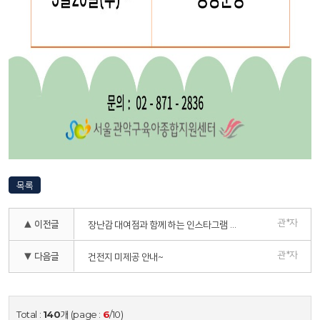
목록
관*자
▲ 이전글
장난감 대여점과 함께 하는 인스타그램 이벤트~~~
관*자
▼ 다음글
건전지 미제공 안내~
Total :
140
개 (page :
6
/10)