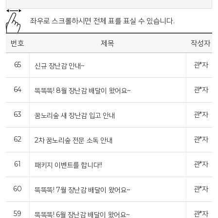
좌우로 스크롤하시면 전체 표를 표실 수 있습니다.
번호
제목
작성자
65
관*자
신규 장난감 안내~
64
관*자
똑똑똑! 8월 장난감 배달이 왔어요~
63
관*자
꿈노리숲 새 장난감 입고 안내
62
관*자
2차 꿈노리숲 전문 소독 안내
61
관*자
패키지 이벤트를 합니다!!
60
관*자
똑똑똑! 7월 장난감 배달이 왔어요~
59
관*자
똑똑똑! 6월 장난감 배달이 왔어요~