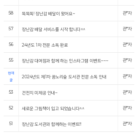
58
관*자
똑똑똑! 장난감 배달이 왔어요~
57
관*자
장난감 배달 서비스를 시작 합니다^^
56
관*자
24년도 1차 전문 소독 완료
55
관*자
장난감 대여점과 함께 하는 인스타그램 이벤트~~~
현재
관*자
2024년도 제1차 꿈노리숲 도서관 전문 소독 안내
글
53
관*자
건전지 미제공 안내~
52
관*자
새로운 그림책이 입고 되었습니다^^
51
관*자
장난감 도서관과 함께하는 이벤트!!