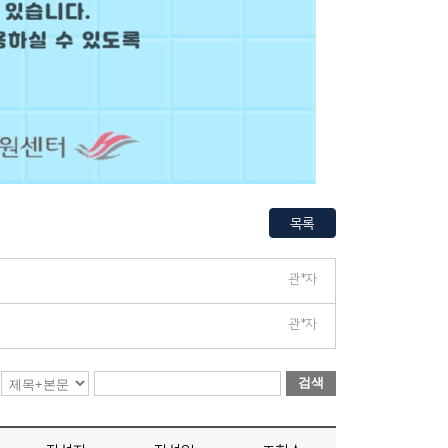
목록
관*자
관*자
검색