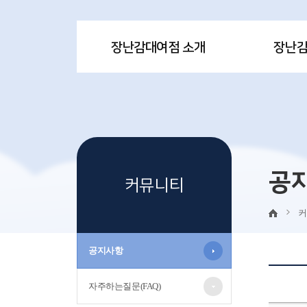
장난감대여점 소개
장난
공
커뮤니티
커
공지사항
자주하는질문(FAQ)