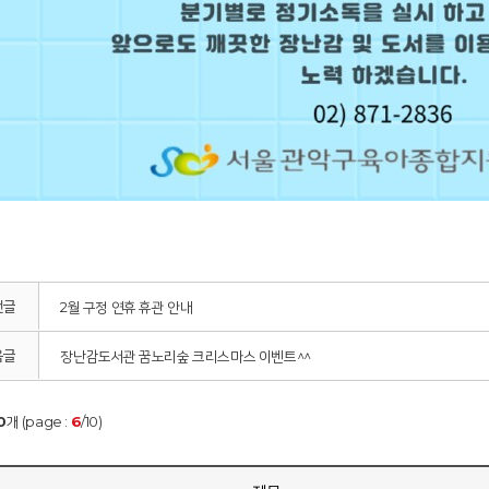
전글
2월 구정 연휴 휴관 안내
음글
장난감도서관 꿈노리숲 크리스마스 이벤트^^
0
개 (page :
6
/10)