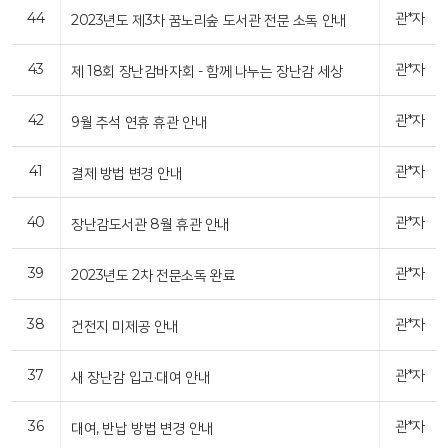
44
관*자
2023년도 제3차 꿈노리숲 도서관 전문 소독 안내
43
관*자
제 18회 장난감바자회 - 함께 나누는 장난감 세상
42
관*자
9월 추석 연휴 휴관 안내
41
관*자
결제 방법 변경 안내
40
관*자
장난감도서관 8월 휴관 안내
39
관*자
2023년도 2차 전문소독 완료
38
관*자
건전지 미제공 안내
37
관*자
새 장난감 입고·대여 안내
36
관*자
대여, 반납 방법 변경 안내