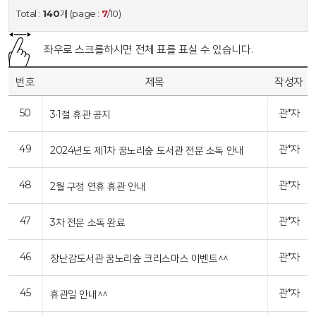
Total :
140
개 (page :
7
/10)
좌우로 스크롤하시면 전체 표를 표실 수 있습니다.
번호
제목
작성자
50
관*자
3·1절 휴관 공지
49
관*자
2024년도 제1차 꿈노리숲 도서관 전문 소독 안내
48
관*자
2월 구정 연휴 휴관 안내
47
관*자
3차 전문 소독 완료
46
관*자
장난감도서관 꿈노리숲 크리스마스 이벤트^^
45
관*자
휴관일 안내^^