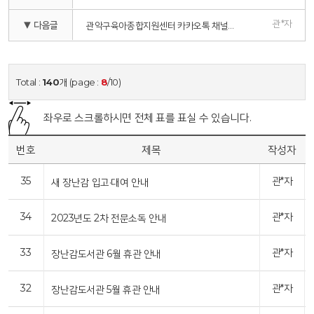
관*자
▼ 다음글
관악구육아종합지원센터 카카오톡 채널 개설 안내
Total :
140
개 (page :
8
/10)
좌우로 스크롤하시면 전체 표를 표실 수 있습니다.
번호
제목
작성자
35
관*자
새 장난감 입고·대여 안내
34
관*자
2023년도 2차 전문소독 안내
33
관*자
장난감도서관 6월 휴관 안내
32
관*자
장난감도서관 5월 휴관 안내