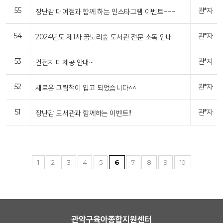
55
관*자
장난감 대여점과 함께 하는 인스타그램 이벤트~~~
54
관*자
2024년도 제1차 꿈노리숲 도서관 전문 소독 안내
53
관*자
건전지 미제공 안내~
52
관*자
새로운 그림책이 입고 되었습니다^^
51
관*자
장난감 도서관과 함께하는 이벤트!!
1
2
3
4
5
6
7
8
9
10