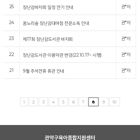
25
관*자
장난감바자회 일정 연기 안내
24
관*자
꿈노리숲 장난감대여점 전문소독 안내
23
관*자
제17회 장난감도서관 바자회
22
관*자
장난감도서관 이용약관 변경(22.10.17~ 시행)
21
관*자
9월 추석연휴 휴관 안내
1
2
3
4
5
6
7
8
9
10