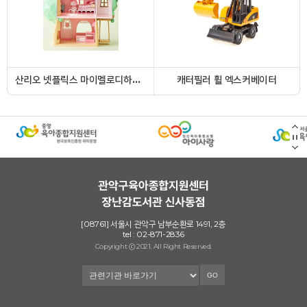
산리오 넷플릭스 마이멜로디하우스
캐터필러 휠 엑스커베이터
[08761] 서울시 관악구 남부순환로 1491, 2층
댄싱플레이매트 블루
병원놀이세트
tel : 02-871-2836
Copyright ⓒ 2021. All Right Reserved.
GO